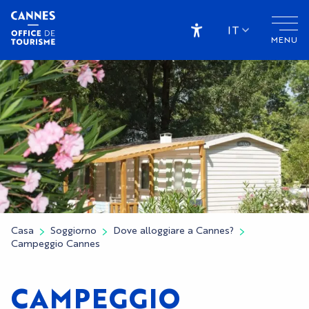
Aller
au
IT
MENU
contenu
Accessibilité
principal
Casa
Soggiorno
Dove alloggiare a Cannes?
Campeggio Cannes
CAMPEGGIO