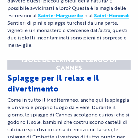
davvero questi piccoli gioielli della natura? È
possibile avvicinarsi a loro? Questa è la magia delle
escursioni al
Sainte-Marguerite
o al
Saint-Honorat
.
Sentieri di pini e spiagge turchesi da una parte,
vigneti e un monastero cistercense dall’altra, questi
due isolotti incontaminati sono pieni di sorprese e
meraviglie.
ISOLE DE LÉRINS AL LARGO DI
CANNES
Spiagge per il relax e il
divertimento
Come in tutto il Mediterraneo, anche qui la spiaggia
è un vero e proprio luogo da vivere. Durante il
giorno, le spiagge di Cannes accolgono curiosi che si
godono il sole, bambini che costruiscono castelli di
sabbia e sportivi in cerca di emozioni. La sera, le
spiagge di Croisette si vestono di tutto punto per