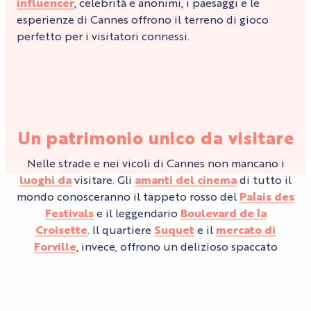
influencer
, celebrità e anonimi, i paesaggi e le
esperienze di Cannes offrono il terreno di gioco
perfetto per i visitatori connessi.
I LUOGHI PIÙ INSTAGRAMMABILI DI
CANNES
Un patrimonio unico da visitare
Nelle strade e nei vicoli di Cannes non mancano i
luoghi da
visitare. Gli
amanti del cinema
di tutto il
mondo conosceranno il tappeto rosso del
Palais des
Festivals
e il leggendario
Boulevard de la
Croisette
. Il quartiere
Suquet
e il
mercato di
Forville
, invece, offrono un delizioso spaccato
dell’arte di vivere provenzale.
I MONUMENTI PIÙ BELLI