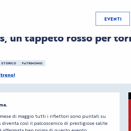
 tornare indietro nel tempo”
EVENTI
a 09:15
s, un tappeto rosso per tor
STORICO
PATRIMONIO
 treno!
ema.
mese di maggio tutti i riflettori sono puntati su 
 diventa così il palcoscenico di prestigiose salite 
ià affermata ben prima di questo evento, 