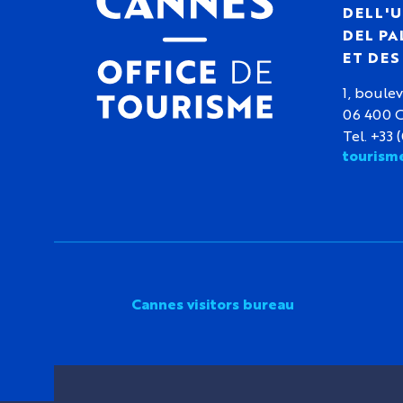
DELL'U
DEL PA
ET DE
1, boulev
06 400 
Tel. +33 
tourism
Cannes visitors bureau