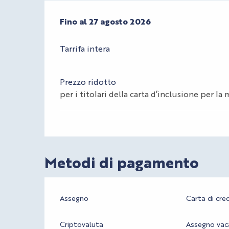
Dal
Fino al
2 luglio 2026
27 agosto 2026
al
27 agosto 2026
Tarrifa intera
Prezzo ridotto
per i titolari della carta d’inclusione per la
Metodi di pagamento
Assegno
Carta di cre
Criptovaluta
Assegno vac