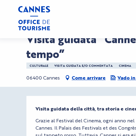
Aller
Casa
Visita guidata “Cannes, un tappeto rosso per
au
contenu
principal
Mercoledì 12 agosto a 09:15 / Giovedì 27 agosto 
Visita guidata “Canne
tempo”
CULTURALE
VISITA GUIDATA E/O COMMENTATA
CINEMA
06400 Cannes
Come arrivare
Vado in
Descrizione
Visita guidata della città, tra storia e cin
Grazie al Festival del Cinema, ogni anno nel 
Cannes. Il Palais des Festivals et des Congrès
sul tappeto rosso. Tuttavia, Cannes si era g