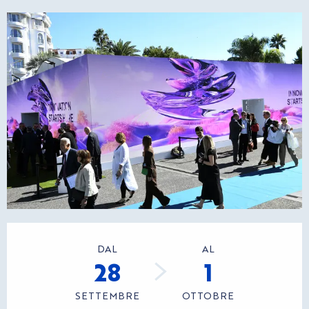
Orari e contatti
DAL
AL
28
1
SETTEMBRE
OTTOBRE