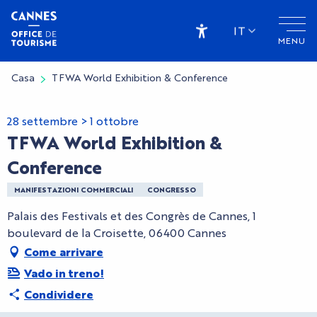
Aller
au
IT
MENU
contenu
Accessibilité
principal
Casa
TFWA World Exhibition & Conference
28 settembre > 1 ottobre
TFWA World Exhibition &
Conference
MANIFESTAZIONI COMMERCIALI
CONGRESSO
Palais des Festivals et des Congrès de Cannes, 1
boulevard de la Croisette, 06400 Cannes
Come arrivare
Vado in treno!
Condividere