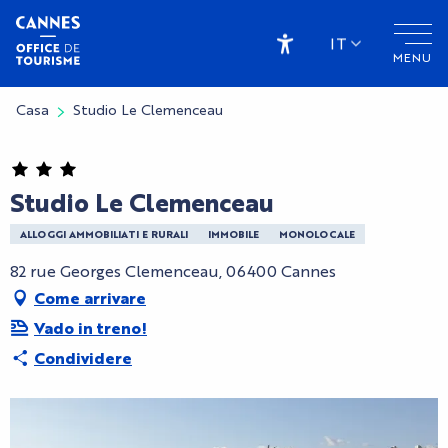
Aller
au
IT
MENU
contenu
Accessibilité
principal
Casa
Studio Le Clemenceau
Studio Le Clemenceau
ALLOGGI AMMOBILIATI E RURALI
IMMOBILE
MONOLOCALE
82 rue Georges Clemenceau, 06400 Cannes
Come arrivare
Vado in treno!
Condividere