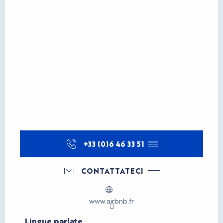
+33 (0)6 46 33 51
▒▒
CONTATTATECI
www.airbnb.fr
Lingue parlate
Lingue parlate