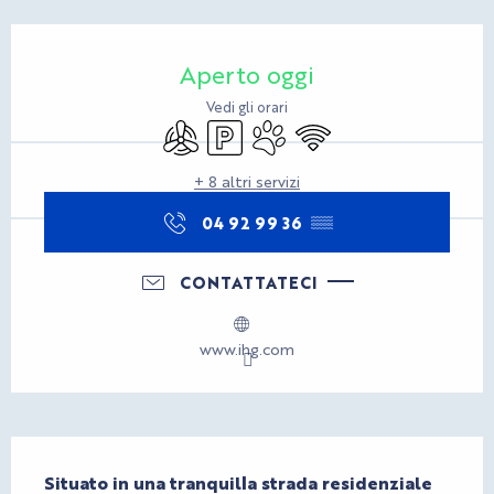
Orari e contatti
Aperto oggi
Vedi gli orari
Aria condizionata
Parcheggio
Animali ammessi
Wi-Fi
+ 8 altri servizi
04 92 99 36
▒▒
CONTATTATECI
www.ihg.com
Descrizione
Situato in una tranquilla strada residenziale 