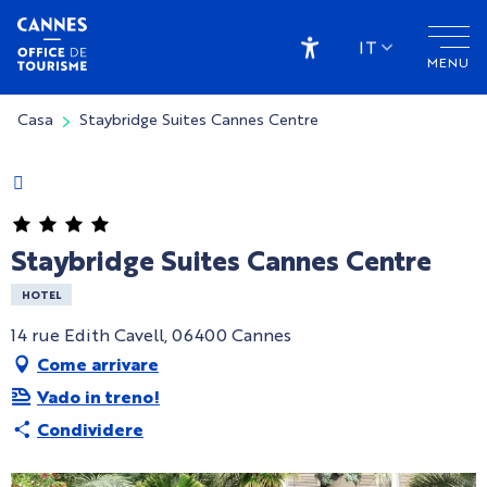
Aller
au
IT
MENU
contenu
Accessibilité
principal
Casa
Staybridge Suites Cannes Centre
Charte Bienvenue à Cannes
Staybridge Suites Cannes Centre
HOTEL
14 rue Edith Cavell, 06400 Cannes
Come arrivare
Vado in treno!
Condividere