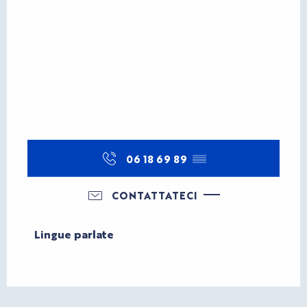
06 18 69 89
▒▒
CONTATTATECI
Lingue parlate
Lingue parlate