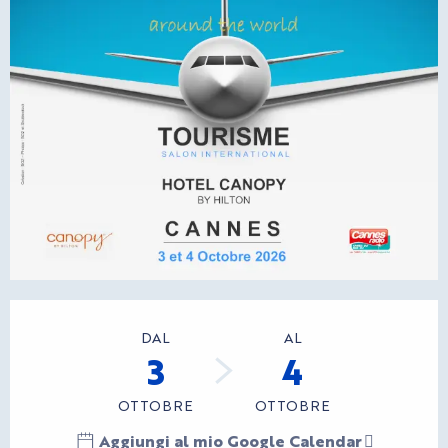
Orari e contatti
DAL
AL
3
4
OTTOBRE
OTTOBRE
Aggiungi al mio Google Calendar