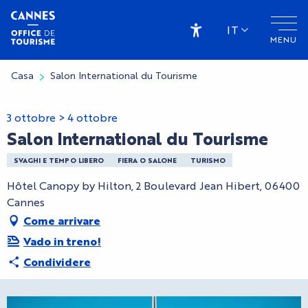
Aller
au
IT
MENU
contenu
Accessibilité
principal
Casa
Salon International du Tourisme
3 ottobre > 4 ottobre
Salon International du Tourisme
SVAGHI E TEMPO LIBERO
FIERA O SALONE
TURISMO
Hôtel Canopy by Hilton, 2 Boulevard Jean Hibert, 06400
Cannes
Come arrivare
Vado in treno!
Condividere