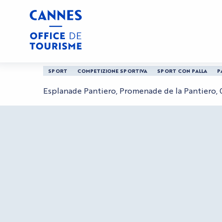
Aller
Casa
Riviera Ball'In Cannes
au
contenu
principal
Riviera Ball'In Cannes
SPORT
COMPETIZIONE SPORTIVA
SPORT CON PALLA
P
Esplanade Pantiero, Promenade de la Pantiero