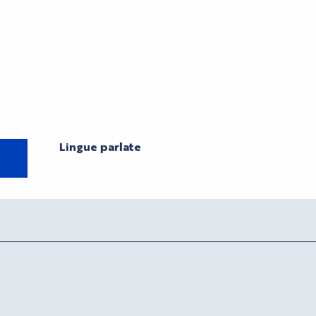
Lingue parlate
Lingue parlate