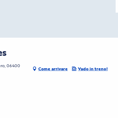
es
ero, 06400
Come arrivare
Vado in treno!