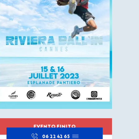
Orari e contatti
EVENTO FINITO
06 22 42 65
▒▒