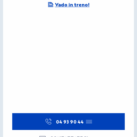
Vado in treno!
04 93 90 44
▒▒