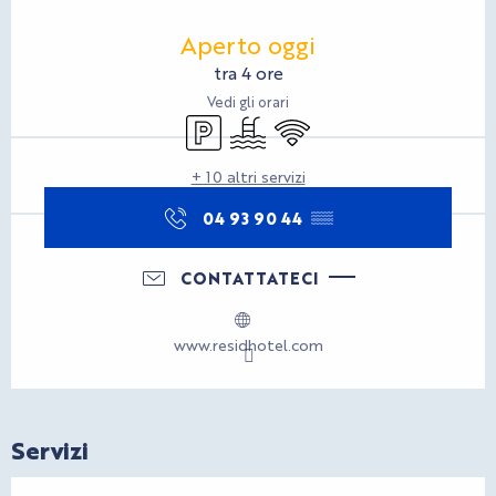
Orari e contatti
Aperto oggi
tra 4 ore
Vedi gli orari
Parcheggio
Piscina
Wi-Fi
+ 10 altri servizi
04 93 90 44
▒▒
CONTATTATECI
www.residhotel.com
Servizi