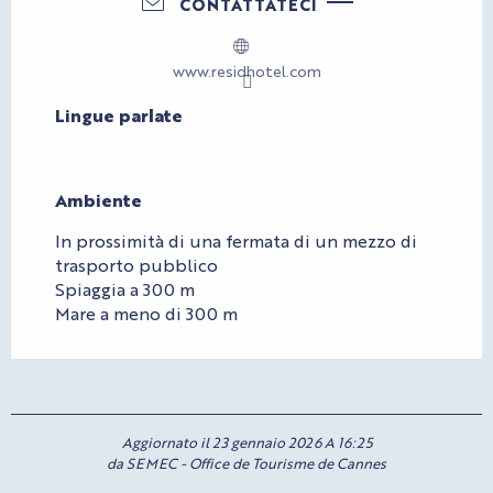
CONTATTATECI
www.residhotel.com
Lingue parlate
Lingue parlate
Ambiente
Ambiente
In prossimità di una fermata di un mezzo di
trasporto pubblico
Spiaggia a 300 m
Mare a meno di 300 m
Aggiornato il 23 gennaio 2026 A 16:25
da SEMEC - Office de Tourisme de Cannes