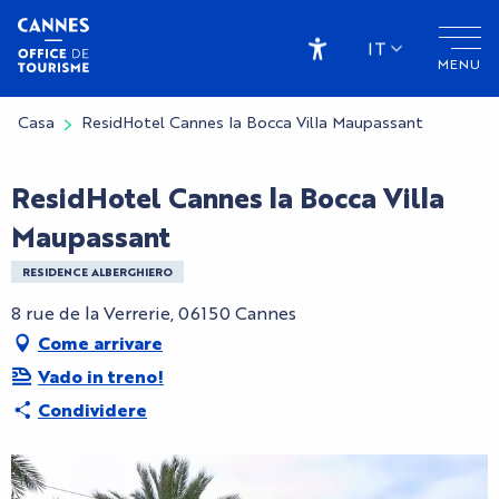
Aller
au
IT
MENU
contenu
Accessibilité
principal
Casa
ResidHotel Cannes la Bocca Villa Maupassant
ResidHotel Cannes la Bocca Villa
Maupassant
RESIDENCE ALBERGHIERO
8 rue de la Verrerie, 06150 Cannes
Come arrivare
Vado in treno!
Condividere