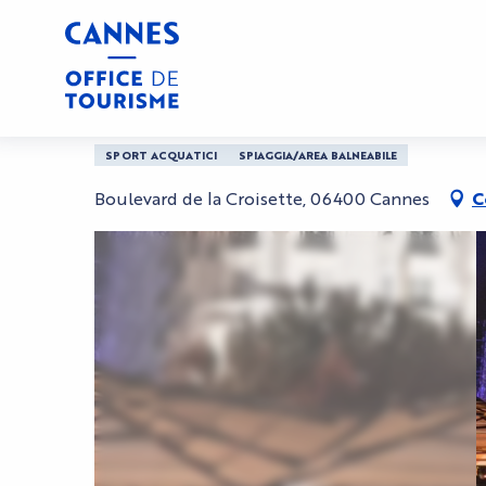
Aller
Casa
Plage Annex Beach
au
contenu
principal
Plage Annex Beach
SPORT ACQUATICI
SPIAGGIA/AREA BALNEABILE
Boulevard de la Croisette, 06400 Cannes
C