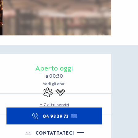
Orari e contatti
Aperto oggi
a 00:30
Vedi gli orari
Animali ammessi
Wi-Fi
+ 7 altri servizi
04 93 39 73
▒▒
CONTATTATECI