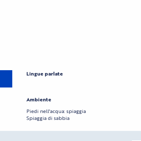
Lingue parlate
Lingue parlate
Ambiente
Ambiente
Piedi nell'acqua: spiaggia
Spiaggia di sabbia