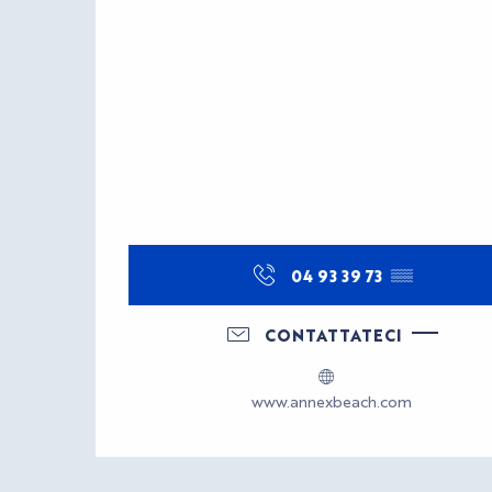
04 93 39 73
▒▒
CONTATTATECI
www.annexbeach.com