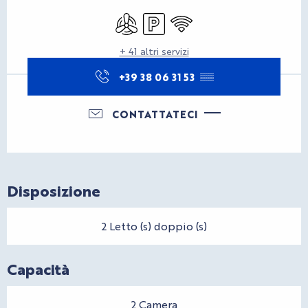
Orari e contatti
Aria condizionata
Parcheggio
Wi-Fi
+ 41 altri servizi
+39 38 06 31 53
▒▒
CONTATTATECI
Disposizione
2 Letto (s) doppio (s)
Capacità
2 Camera