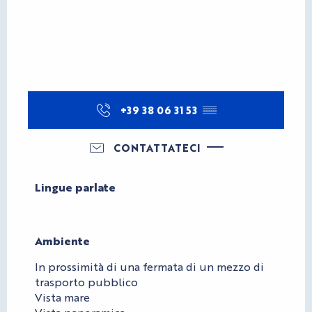
+39 38 06 31 53
▒▒
CONTATTATECI
Lingue parlate
Lingue parlate
Ambiente
Ambiente
In prossimità di una fermata di un mezzo di
trasporto pubblico
Vista mare