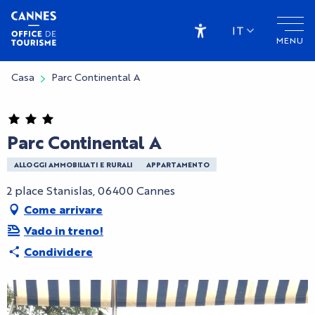
Aller
au
IT
MENU
contenu
Accessibilité
principal
Casa
Parc Continental A
Parc Continental A
ALLOGGI AMMOBILIATI E RURALI
APPARTAMENTO
2 place Stanislas, 06400 Cannes
Come arrivare
Vado in treno!
Condividere