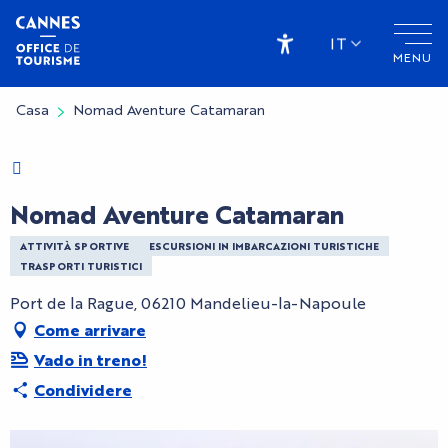
Aller
au
IT
MENU
contenu
Accessibilité
principal
Casa
Nomad Aventure Catamaran
Charte Bienvenue à Cannes
Nomad Aventure Catamaran
ATTIVITÀ SPORTIVE
ESCURSIONI IN IMBARCAZIONI TURISTICHE
TRASPORTI TURISTICI
Port de la Rague, 06210 Mandelieu-la-Napoule
Come arrivare
Vado in treno!
Condividere