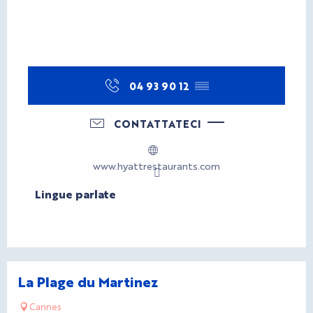
04 93 90 12
▒▒
CONTATTATECI
www.hyattrestaurants.com
Lingue parlate
Lingue parlate
La Plage du Martinez
Cannes