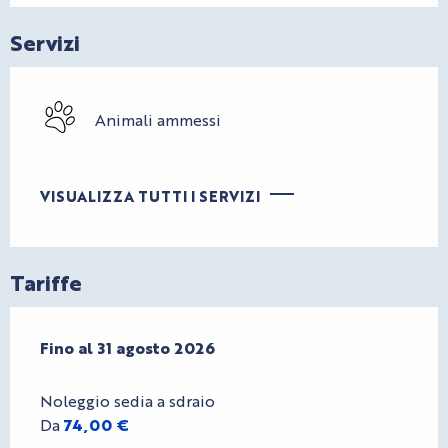
Servizi
Animali ammessi
VISUALIZZA TUTTI I SERVIZI
Tariffe
Dal
Fino al
29 giugno 2026
31 agosto 2026
al
31 agosto 2026
Noleggio sedia a sdraio
Da
74,00 €