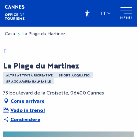
Aller
au
IT
MENU
contenu
Accessibilité
principal
Casa
La Plage du Martinez
Charte Bienvenue à Cannes
La Plage du Martinez
ALTRE ATTIVITÀ RICREATIVE
SPORT ACQUATICI
SPIAGGIA/AREA BALNEABILE
73 boulevard de la Croisette, 06400 Cannes
Come arrivare
Vado in treno!
Condividere