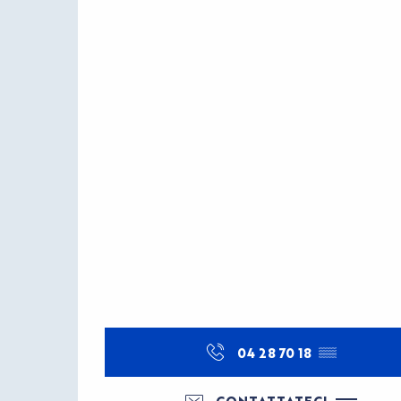
04 28 70 18
▒▒
CONTATTATECI