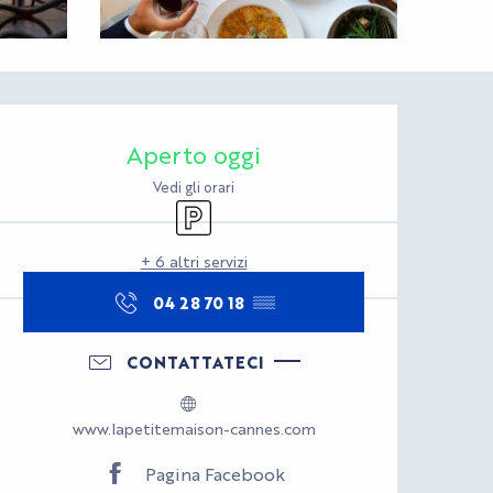
Orari e contatti
Aperto oggi
Vedi gli orari
Parcheggio
+ 6 altri servizi
04 28 70 18
▒▒
CONTATTATECI
www.lapetitemaison-cannes.com
Pagina Facebook