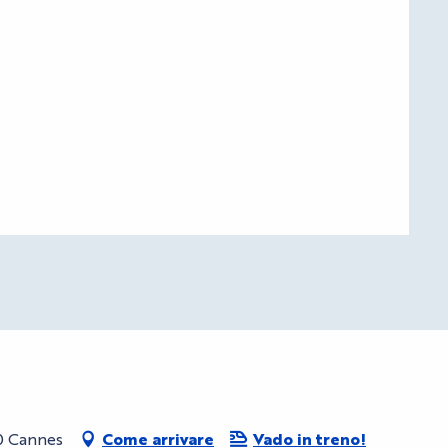
0 Cannes
Come arrivare
Vado in treno!