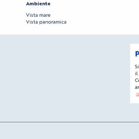
Ambiente
Ambiente
Vista mare
Vista panoramica
S
i
C
a