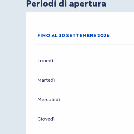
Periodi di apertura
FINO AL
30 SETTEMBRE 2026
DAL
1 GENNAIO 2026
AL
30 APRILE 202
Lunedì
DAL
1 OTTOBRE 2026
AL
30 APRILE 202
Martedì
Mercoledì
Giovedì