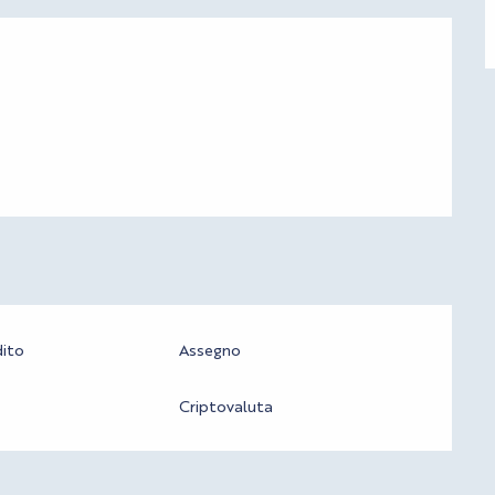
dito
Assegno
Criptovaluta