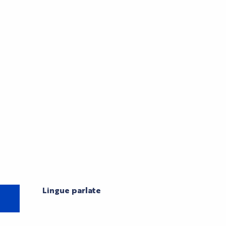
Lingue parlate
Lingue parlate