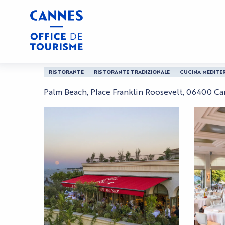
Aller
Casa
La Petite Maison
au
contenu
principal
La Petite Maison
RISTORANTE
RISTORANTE TRADIZIONALE
CUCINA MEDITE
Palm Beach, Place Franklin Roosevelt, 06400 C