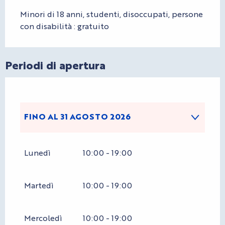
Minori di 18 anni, studenti, disoccupati, persone
con disabilità : gratuito
Periodi di apertura
FINO AL
31 AGOSTO 2026
DAL
1 GENNAIO 2026
AL
30 GIUGNO
Lunedì
10:00 - 19:00
2026
DAL
1 SETTEMBRE 2026
AL
30
Martedì
10:00 - 19:00
GIUGNO 2027
Mercoledì
10:00 - 19:00