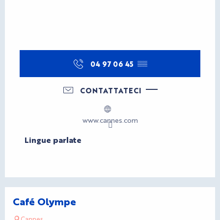
04 97 06 45
▒▒
CONTATTATECI
www.cannes.com
Lingue parlate
Lingue parlate
Café Olympe
Cannes