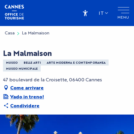
Aller
au
IT
MENU
contenu
Accessibilité
principal
Casa
La Malmaison
La Malmaison
MUSEO
BELLE ARTI
ARTE MODERNA E CONTEMPORANEA
MUSEO MUNICIPALE
47 boulevard de la Croisette, 06400 Cannes
Come arrivare
Vado in treno!
Condividere