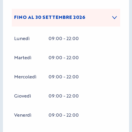
FINO AL
30 SETTEMBRE 2026
DAL
1 GENNAIO 2026
AL
10 MAGGIO
Lunedì
09:00 - 22:00
2026
DAL
1 OTTOBRE 2026
AL
31 DICEMBRE
Martedì
09:00 - 22:00
2026
Mercoledì
09:00 - 22:00
Giovedì
09:00 - 22:00
Venerdì
09:00 - 22:00