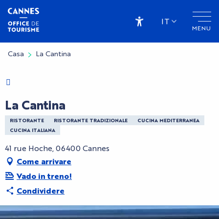
Aller
au
IT
MENU
contenu
Accessibilité
principal
Casa
La Cantina
Charte Bienvenue à Cannes
La Cantina
RISTORANTE
RISTORANTE TRADIZIONALE
CUCINA MEDITERRANEA
CUCINA ITALIANA
41 rue Hoche, 06400 Cannes
Come arrivare
Vado in treno!
Condividere