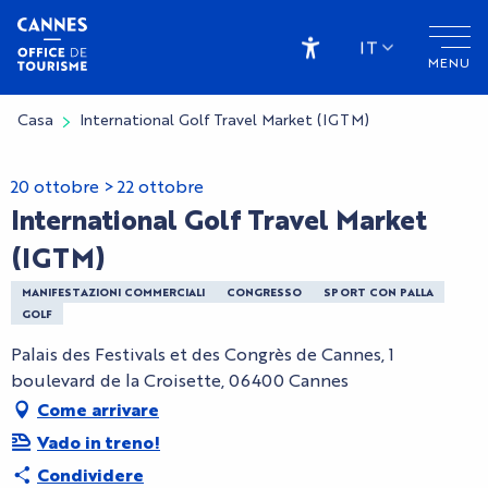
Aller
au
IT
MENU
contenu
Accessibilité
principal
Casa
International Golf Travel Market (IGTM)
20 ottobre > 22 ottobre
International Golf Travel Market
(IGTM)
MANIFESTAZIONI COMMERCIALI
CONGRESSO
SPORT CON PALLA
GOLF
Palais des Festivals et des Congrès de Cannes, 1
boulevard de la Croisette, 06400 Cannes
Come arrivare
Vado in treno!
Condividere