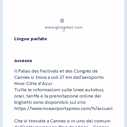
www.igtmarket.com
Lingue parlate
Lingue parlate
Accesso
Accesso
Il Palais des Festivals et des Congrès de
Cannes si trova a soli 27 km dall’aeroporto
Nice-Côte d'Azur.
Tutte le informazioni sulle linee autobus,
orari, tariffe e la prenotazione online dei
biglietti sono disponibili sul sito:
https://www.niceairportxpress.com/fr/accueil
Che vi troviate a Cannes o in uno dei comuni
dell’agglomerazione Pays de Lérins – Cannes,