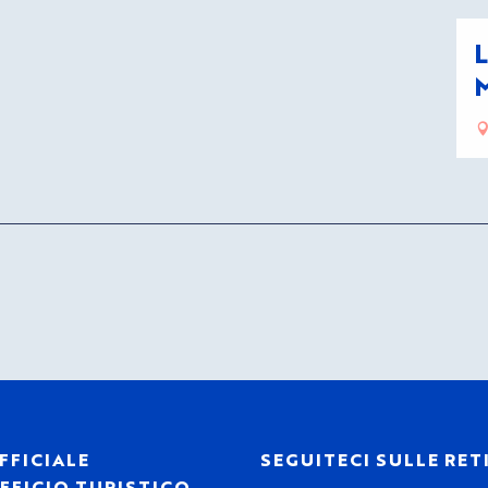
L
M
FFICIALE
SEGUITECI SULLE RET
FFICIO TURISTICO