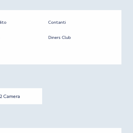
dito
Contanti
a
Diners Club
2 Camera