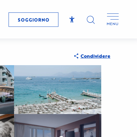
SOGGIORNO
MENU
Accessibilité
Ricerca
Charte Bienv
CryptoFrie
Condividere