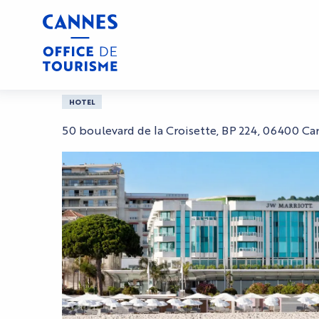
Aller
Casa
Hôtel JW Marriott Cannes
au
contenu
principal
Hôtel JW Marriott Ca
HOTEL
50 boulevard de la Croisette, BP 224, 06400 Ca