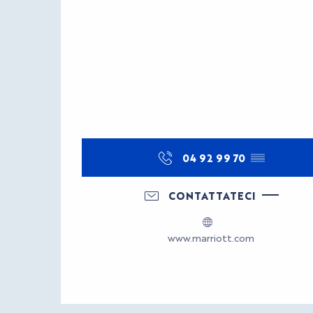
04 92 99 70
▒▒
CONTATTATECI
www.marriott.com