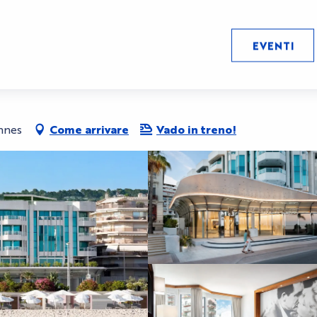
EVENTI
nnes
nnes
Come arrivare
Vado in treno!