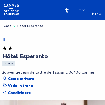
Aller
au
IT
MENU
contenu
Accessibilité
principal
Casa
Hôtel Esperanto
Charte Bienvenue à Cannes
Hôtel Esperanto
HOTEL
26 avenue Jean de Lattre de Tassigny, 06400 Cannes
Come arrivare
Vado in treno!
Condividere