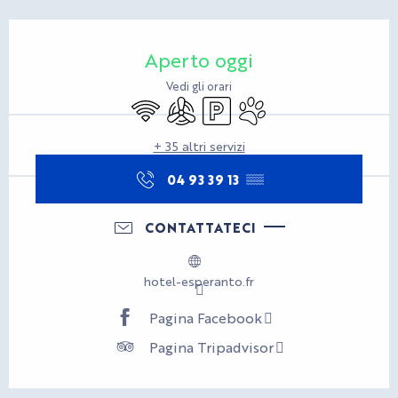
Orari e contatti
Aperto oggi
Vedi gli orari
Wi-Fi
Aria condizionata
Parcheggio
Animali ammessi
+ 35 altri servizi
04 93 39 13
▒▒
CONTATTATECI
hotel-esperanto.fr
Pagina Facebook
Pagina Tripadvisor