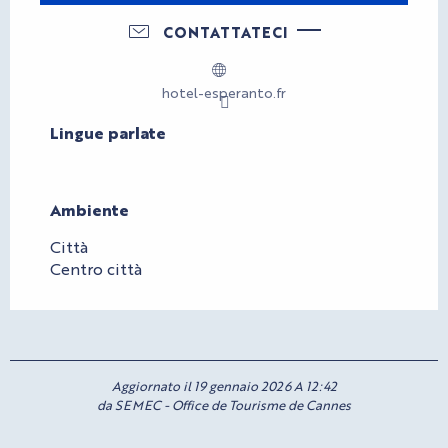
CONTATTATECI
hotel-esperanto.fr
Lingue parlate
Lingue parlate
Ambiente
Ambiente
Città
Centro città
Aggiornato il 19 gennaio 2026 A 12:42
da SEMEC - Office de Tourisme de Cannes