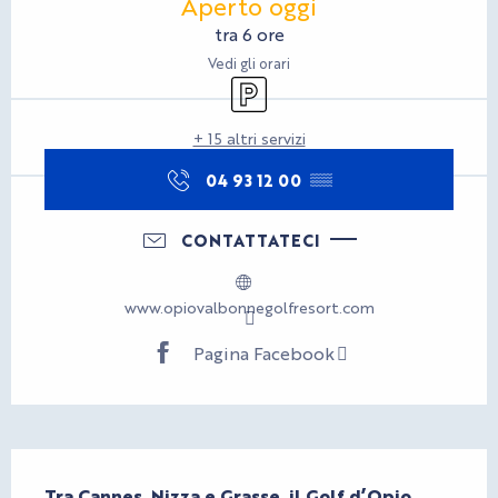
Aperto oggi
tra 6 ore
Vedi gli orari
Parcheggio
+ 15 altri servizi
04 93 12 00
▒▒
CONTATTATECI
www.opiovalbonnegolfresort.com
Pagina Facebook
Descrizione
Tra Cannes, Nizza e Grasse, il Golf d’Opio 