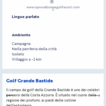
www.opiovalbonnegolfresort.com
Lingue parlate
Lingue parlate
Ambiente
Ambiente
Campagna
Nella periferia della città
Isolato
Villaggio a -2 km
Golf Grande Bastide
Il campo da golf della Grande Bastide è uno dei celebri
percorsi della Costa Azzurra. È situato nel cuore della
regione dei profumi, ai piedi delle colline
dell’entroterra...