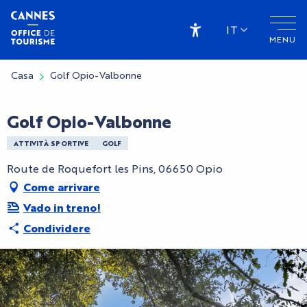
Aller
au
IT
MENU
contenu
Accessibilité
principal
Casa
Golf Opio-Valbonne
Golf Opio-Valbonne
ATTIVITÀ SPORTIVE
GOLF
Route de Roquefort les Pins, 06650 Opio
Come arrivare
Vado in treno!
Condividere