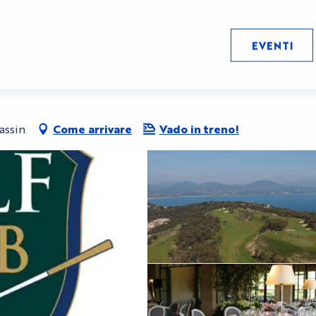
EVENTI
nt-Tropez
assin
Come arrivare
Vado in treno!