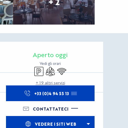
+ 2
Orari e contatti
Aperto oggi
Vedi gli orari
Parcheggio
Aria condizionata
Wi-Fi
+ 19 altri servizi
+33 (0)4 94 55 13
▒▒
CONTATTATECI
VEDERE I SITI WEB