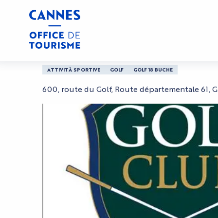
Aller
Casa
Golf Club Gassin-Saint-Tropez
au
contenu
principal
Golf Club Gassin-Sai
ATTIVITÀ SPORTIVE
GOLF
GOLF 18 BUCHE
600, route du Golf, Route départementale 61, G