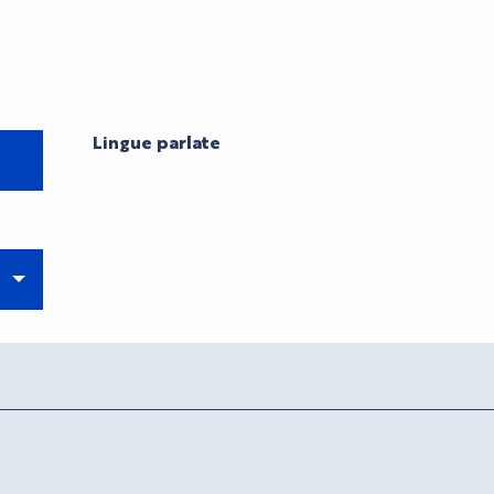
Lingue parlate
Lingue parlate