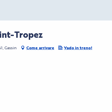
int-Tropez
1, Gassin
Come arrivare
Vado in treno!