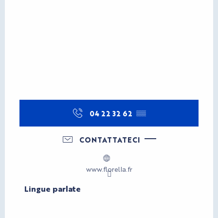
04 22 32 62
▒▒
CONTATTATECI
www.florella.fr
Lingue parlate
Lingue parlate