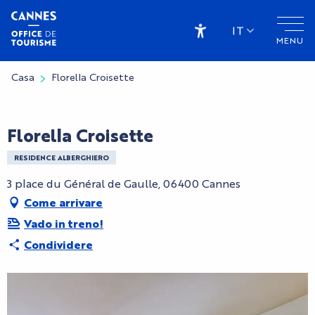
Aller
au
IT
MENU
contenu
Accessibilité
principal
Casa
Florella Croisette
CryptoFriendly
Florella Croisette
RESIDENCE ALBERGHIERO
3 place du Général de Gaulle, 06400 Cannes
Come arrivare
Vado in treno!
Condividere