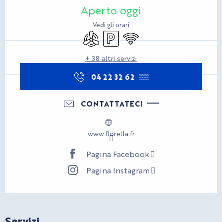
Aperto oggi
Vedi gli orari
Aria condizionata
Parcheggio
Wi-Fi
+ 38 altri servizi
04 22 32 62
▒▒
CONTATTATECI
www.florella.fr
Pagina Facebook
Pagina Instagram
Servizi