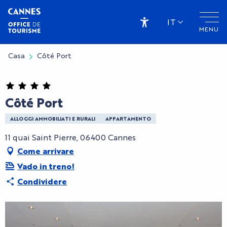
Aller
au
IT
MENU
contenu
Accessibilité
principal
Casa
Côté Port
Côté Port
ALLOGGI AMMOBILIATI E RURALI
APPARTAMENTO
11 quai Saint Pierre, 06400 Cannes
Come arrivare
Vado in treno!
Condividere