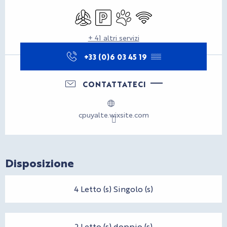
Orari e contatti
Aria condizionata
Parcheggio
Animali ammessi
Wi-Fi
+ 41 altri servizi
+33 (0)6 03 45 19
▒▒
CONTATTATECI
cpuyalte.wixsite.com
Disposizione
4 Letto (s) Singolo (s)
2 Letto (s) doppio (s)