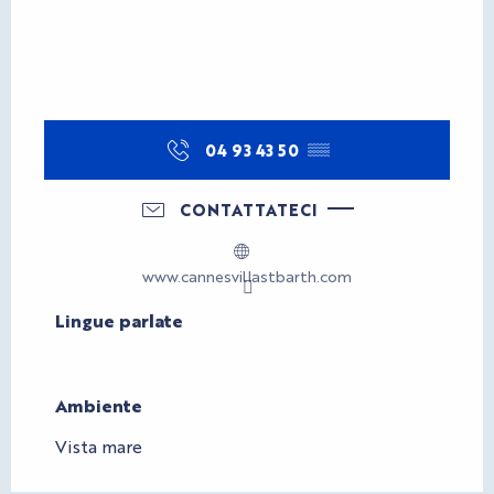
04 93 43 50
▒▒
CONTATTATECI
www.cannesvillastbarth.com
Lingue parlate
Lingue parlate
Ambiente
Ambiente
Vista mare