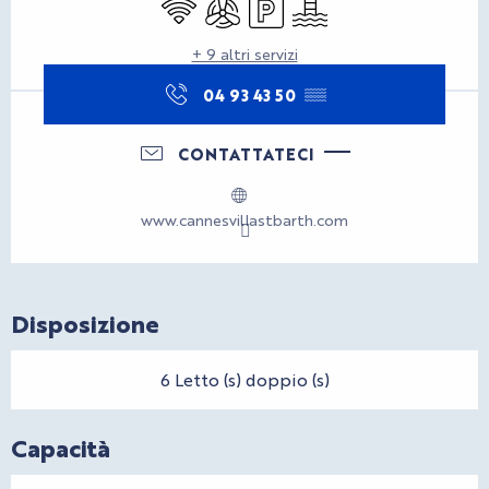
Wi-Fi
Aria condizionata
Parcheggio
Piscina
+ 9 altri servizi
04 93 43 50
▒▒
CONTATTATECI
www.cannesvillastbarth.com
Disposizione
6 Letto (s) doppio (s)
Capacità