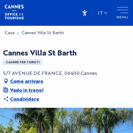
Aller
au
IT
MENU
contenu
Accessibilité
principal
Casa
Cannes Villa St Barth
Cannes Villa St Barth
CAMERE PER TURISTI
5/7 AVENUE DE FRANCE, 06400 Cannes
Come arrivare
Vado in treno!
Condividere