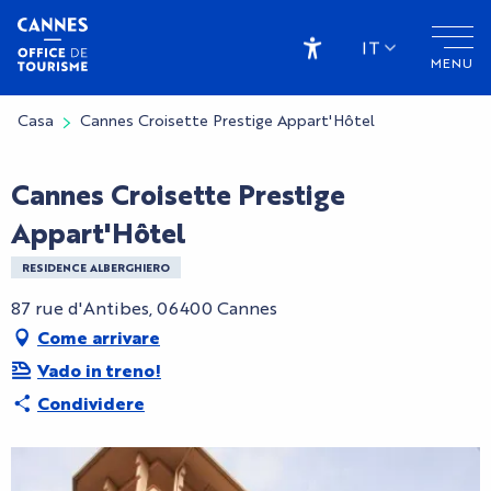
Aller
au
IT
MENU
contenu
Accessibilité
principal
Casa
Cannes Croisette Prestige Appart'Hôtel
Cannes Croisette Prestige
Appart'Hôtel
RESIDENCE ALBERGHIERO
87 rue d'Antibes, 06400 Cannes
Come arrivare
Vado in treno!
Condividere