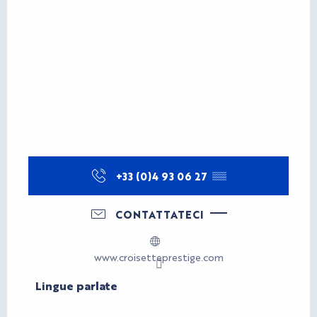
+33 (0)4 93 06 27
▒▒
CONTATTATECI
www.croisetteprestige.com
Lingue parlate
Lingue parlate