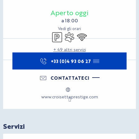
Orari e contatti
Aperto oggi
a 18:00
Vedi gli orari
Parcheggio
Animali ammessi
Wi-Fi
+ 49 altri servizi
+33 (0)4 93 06 27
▒▒
CONTATTATECI
www.croisetteprestige.com
Servizi