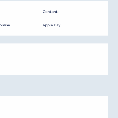
Contanti
nline
Apple Pay