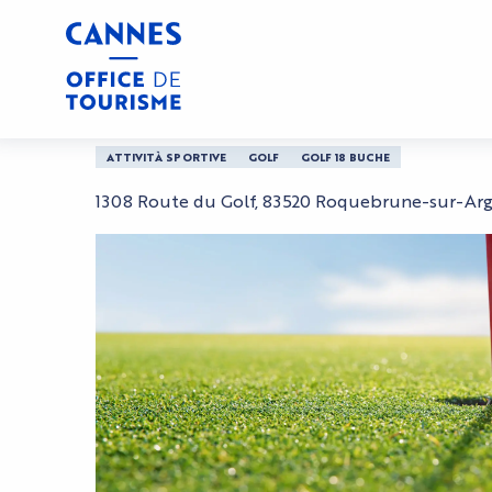
Aller
Casa
Campo da golf di Roquebrune
au
contenu
principal
Campo da golf di Ro
ATTIVITÀ SPORTIVE
GOLF
GOLF 18 BUCHE
1308 Route du Golf, 83520 Roquebrune-sur-Ar