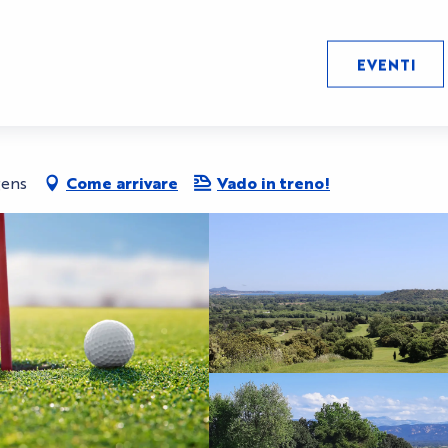
EVENTI
quebrune
gens
Come arrivare
Vado in treno!