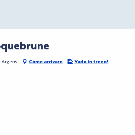
oquebrune
-Argens
Come arrivare
Vado in treno!