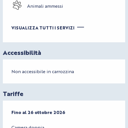
Animali ammessi
VISUALIZZA TUTTI I SERVIZI
Accessibilità
Non accessibile in carrozzina
Tariffe
Dal
Fino al
27 febbraio 2026
26 ottobre 2026
al
26 ottobre 2026
Camera doppia