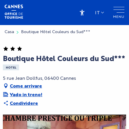
Aller
au
IT
MENU
contenu
Accessibilité
principal
Casa
Boutique Hôtel Couleurs du Sud***
Boutique Hôtel Couleurs du Sud***
HOTEL
5 rue Jean Dollfus, 06400 Cannes
Come arrivare
Vado in treno!
Condividere