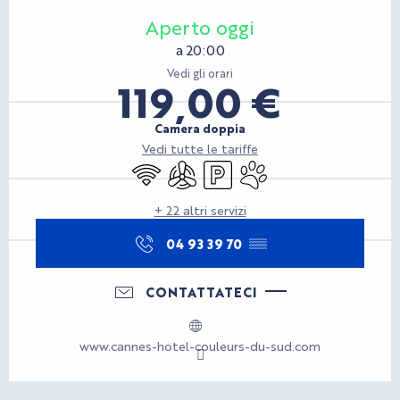
Orari e contatti
Aperto oggi
a 20:00
Vedi gli orari
119,00 €
Camera doppia
Vedi tutte le tariffe
Wi-Fi
Aria condizionata
Parcheggio
Animali ammessi
+ 22 altri servizi
04 93 39 70
▒▒
CONTATTATECI
www.cannes-hotel-couleurs-du-sud.com