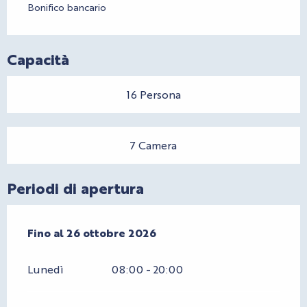
Bonifico bancario
Capacità
16 Persona
7 Camera
Periodi di apertura
Dal
Fino al
27 febbraio 2026
26 ottobre 2026
al
26 ottobre 2026
Lunedì
08:00 - 20:00