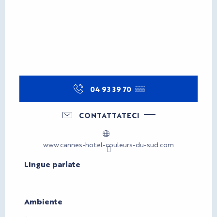
04 93 39 70
▒▒
CONTATTATECI
www.cannes-hotel-couleurs-du-sud.com
Lingue parlate
Lingue parlate
Ambiente
Ambiente