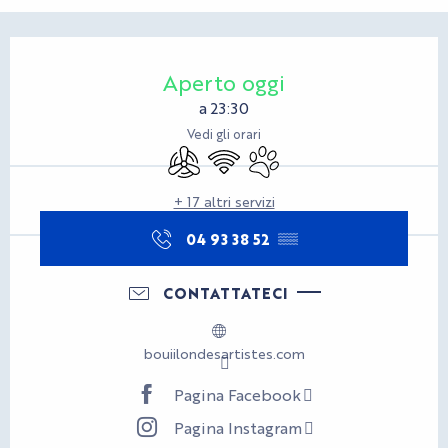
Orari e contatti
Aperto oggi
a 23:30
Vedi gli orari
Aria condizionata
Wi-Fi
Animali ammessi
+ 17 altri servizi
04 93 38 52
▒▒
CONTATTATECI
bouiilondesartistes.com
Pagina Facebook
Pagina Instagram