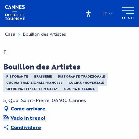
Aller
au
IT
MENU
contenu
Accessibilité
principal
Casa
Bouillon des Artistes
Charte Bienvenue à Cannes
Bouillon des Artistes
RISTORANTE
BRASSERIE
RISTORANTE TRADIZIONALE
CUCINA TRADIZIONALE FRANCESE
CUCINA PROVENZALE
OFFRE PIATTI "FATTI IN CASA"
CUCINA NIZZARDA
5, Quai Saint-Pierre, 06400 Cannes
Come arrivare
Vado in treno!
Condividere