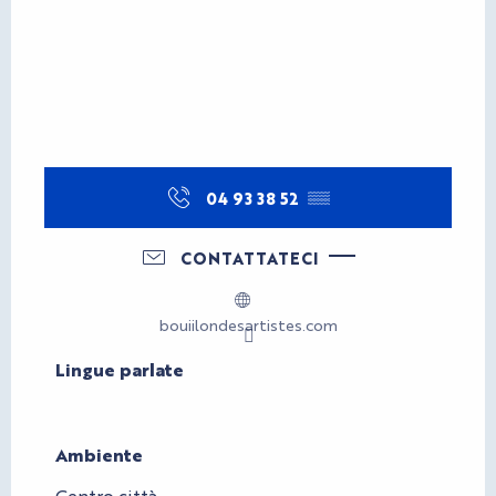
04 93 38 52
▒▒
CONTATTATECI
bouiilondesartistes.com
Lingue parlate
Lingue parlate
Ambiente
Ambiente
Centro città