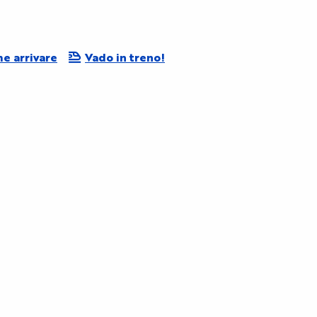
e arrivare
Vado in treno!