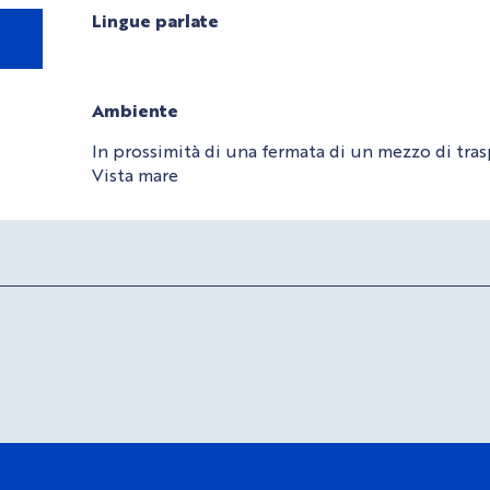
Lingue parlate
Lingue parlate
Ambiente
Ambiente
In prossimità di una fermata di un mezzo di tr
Vista mare