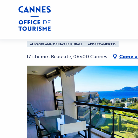
Aller
Casa
Beausite
au
contenu
principal
Beausite
ALLOGGI AMMOBILIATI E RURALI
APPARTAMENTO
17 chemin Beausite, 06400 Cannes
Come ar