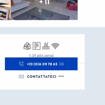
+ 11
Orari e contatti
Aria condizionata
Parcheggio
Piscina
Wi-Fi
+ 39 altri servizi
+33 (0)6 09 78 65
▒▒
CONTATTATECI