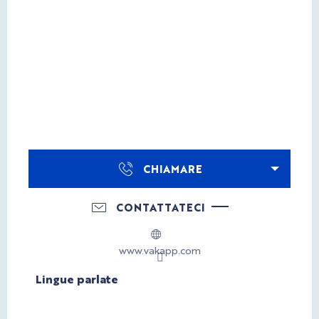
CHIAMARE
CONTATTATECI
www.vakapp.com
Lingue parlate
Lingue parlate