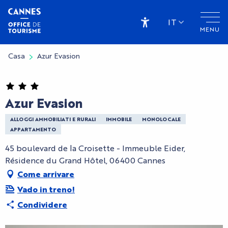
Aller
au
IT
MENU
contenu
Accessibilité
principal
Casa
Azur Evasion
Azur Evasion
ALLOGGI AMMOBILIATI E RURALI
IMMOBILE
MONOLOCALE
APPARTAMENTO
45 boulevard de la Croisette - Immeuble Eider,
Résidence du Grand Hôtel, 06400 Cannes
Come arrivare
Vado in treno!
Condividere