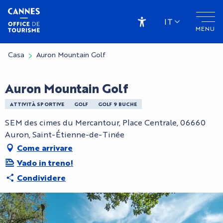
Aller
au
IT
MENU
contenu
Accessibilité
principal
Casa
Auron Mountain Golf
Auron Mountain Golf
ATTIVITÀ SPORTIVE
GOLF
GOLF 9 BUCHE
SEM des cimes du Mercantour, Place Centrale, 06660
Auron, Saint-Étienne-de-Tinée
Come arrivare
Vado in treno!
Condividere