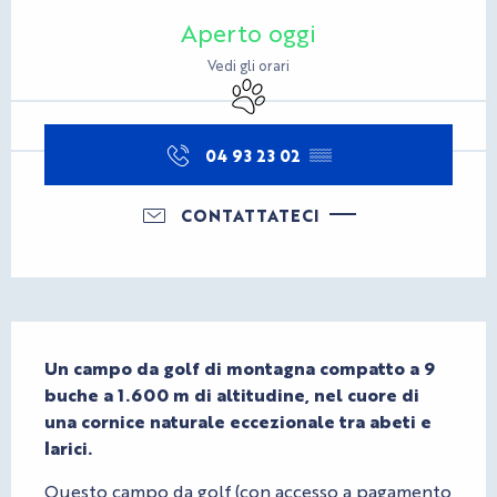
Orari e contatti
Aperto oggi
Vedi gli orari
Animali ammessi
04 93 23 02
▒▒
CONTATTATECI
Descrizione
Un campo da golf di montagna compatto a 9 
buche a 1.600 m di altitudine, nel cuore di 
una cornice naturale eccezionale tra abeti e 
larici.
Questo campo da golf (con accesso a pagamento 