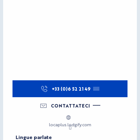
+33 (0)6 52 21 49
▒▒
CONTATTATECI
locaplus.lodgify.com
Lingue parlate
Lingue parlate