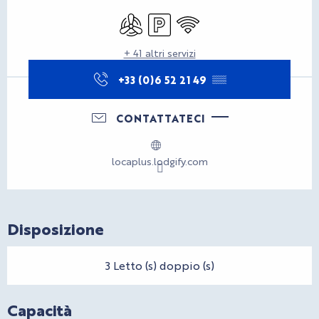
Orari e contatti
Aria condizionata
Parcheggio
Wi-Fi
+ 41 altri servizi
+33 (0)6 52 21 49
▒▒
CONTATTATECI
locaplus.lodgify.com
Disposizione
3 Letto (s) doppio (s)
Capacità