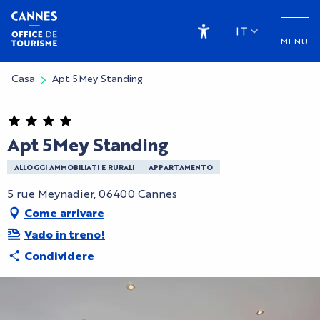
Aller
au
IT
MENU
contenu
Accessibilité
principal
Casa
Apt 5Mey Standing
Apt 5Mey Standing
ALLOGGI AMMOBILIATI E RURALI
APPARTAMENTO
5 rue Meynadier, 06400 Cannes
Come arrivare
Vado in treno!
Condividere