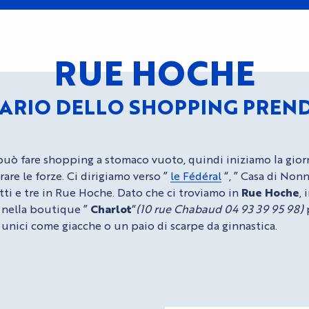
RUE HOCHE
RARIO DELLO SHOPPING PRENDE
 può fare shopping a stomaco vuoto, quindi iniziamo la gio
are le forze.
Ci
dirigiamo verso ”
le Fédéral
“
, ”
Casa di Non
ti e tre in Rue Hoche. Dato che ci troviamo in
Rue H
oche
,
 nella
boutique ”
Charlot
“
(10 rue Chabaud 04 93 39 95 98)
 unici come giacche o un paio di scarpe da ginnastica
.