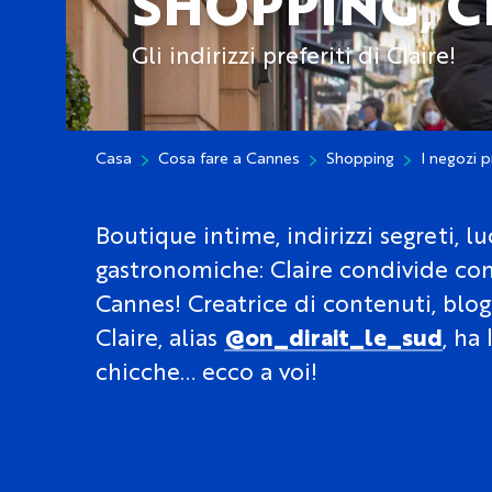
SHOPPING, CI
Gli indirizzi preferiti di Claire!
Casa
Cosa fare a Cannes
Shopping
I negozi p
Boutique intime, indirizzi segreti, l
gastronomiche: Claire condivide con v
Cannes! Creatrice di contenuti, blogg
Claire, alias
@on_dirait_le_sud
, ha
chicche… ecco a voi!