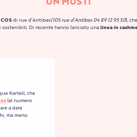
UN MUST!
e
COS
di rue d’Antibes
(105 rue d’Antibes 04 89 12 95 50
), ch
i sostenibili. Di recente hanno lanciato una
linea in cashme
ue Kartell, che
bes
(al numero
dare a dare
cchi, ma meno