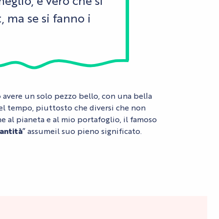
glio, è vero che si
, ma se si fanno i
 avere un solo pezzo bello, con una bella
l tempo, piuttosto che diversi che non
 al pianeta e al mio portafoglio,
il famoso
antità
” assume
il suo pieno significato
.