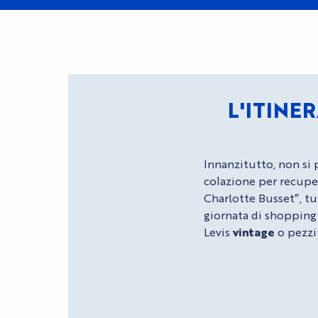
L'ITINE
Innanzitutto, non si
colazione per recuper
Charlotte Busset
“
,
tut
giornata di shopping
Levis
vintage
o pezzi