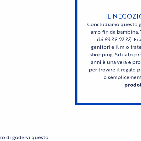
IL NEGOZI
Concludiamo questo g
amo fin da bambina,
04 93 39 02 32
). E
genitori e il mio fra
shopping. Situato pro
anni è una vera e prop
per trovare il regalo 
o semplicemente
prodot
uro di godervi questo