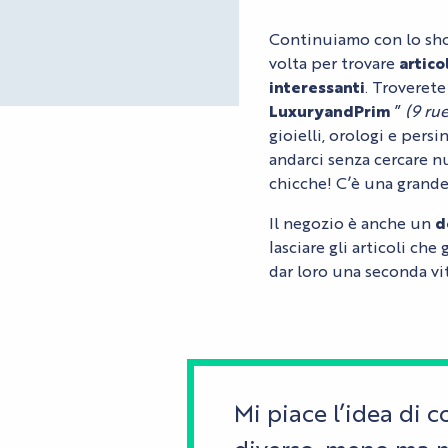
Continuiamo con lo s
volta per trovare
artico
interessanti
. Troveret
LuxuryandPrim
”
(9 ru
gioielli, orologi e pers
andarci senza cercare nu
chicche! C’è una grande
Il negozio è anche un
d
lasciare gli articoli che
dar loro una seconda vit
Mi piace l’idea di