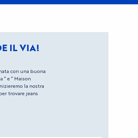
 IL VIA!
rnata con una buona
na
“
e ”
Maison
 inizieremo la nostra
per trovare jeans