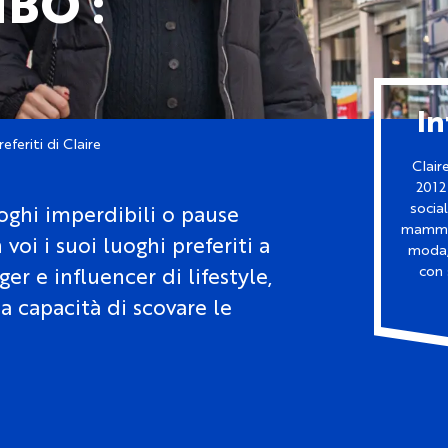
BO :
In
referiti di Claire
Clair
2012
socia
uoghi imperdibili o pause
mamma,
oi i suoi luoghi preferiti a
moda, 
er e influencer di lifestyle,
con 
 la capacità di scovare le