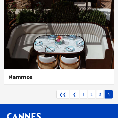
Nammos
❮❮
❮
1
2
3
4