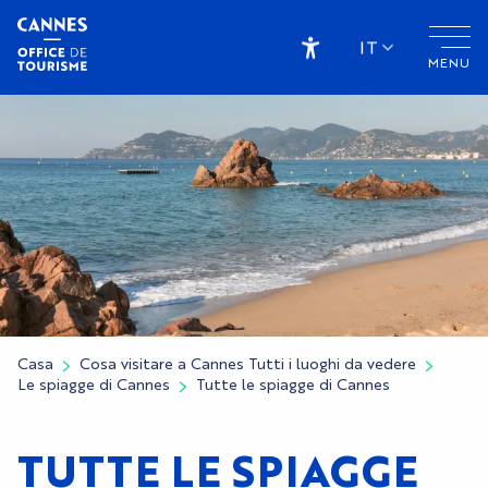
Aller
au
IT
MENU
contenu
Accessibilité
principal
Casa
Cosa visitare a Cannes Tutti i luoghi da vedere
Le spiagge di Cannes
Tutte le spiagge di Cannes
TUTTE LE SPIAGGE